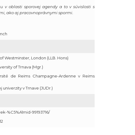
 v oblasti sporovej agendy a to v súvislosti s
i, ako aj pracovnoprávnymi spormi.
rench
y of Westminster, London (LLB. Hons)
ersity of Trnava (Mgr.)
versité de Reims Champagne-Ardenne v Reims
 univerzity v Trnave (JUDr.)
arek-%C5%A1mid-99193716/
12