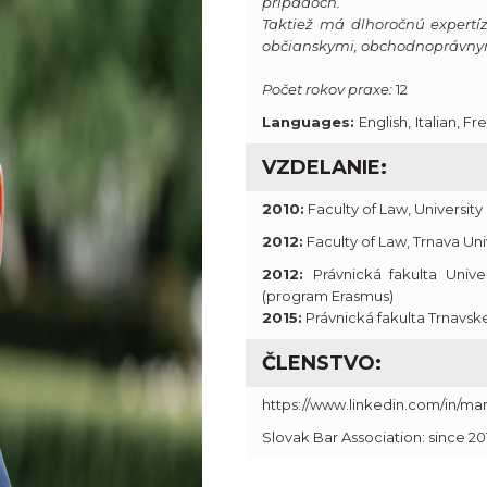
prípadoch.
Taktiež má dlhoročnú expertízu
občianskymi, obchodnoprávnym
Počet rokov praxe:
12
Languages:
English,
Italian, F
VZDELANIE:
2010:
Faculty of Law, Universit
2012:
Faculty of Law, Trnava Univ
2012:
Právnická fakulta Uni
(program Erasmus)
2015:
Právnická fakulta Trnavskej
ČLENSTVO:
https://www.linkedin.com/in/m
Slovak Bar Association: since 20