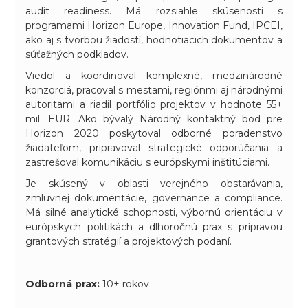
audit readiness. Má rozsiahle skúsenosti s
programami Horizon Europe, Innovation Fund, IPCEI,
ako aj s tvorbou žiadostí, hodnotiacich dokumentov a
súťažných podkladov.
Viedol a koordinoval komplexné, medzinárodné
konzorciá, pracoval s mestami, regiónmi aj národnými
autoritami a riadil portfólio projektov v hodnote 55+
mil. EUR. Ako bývalý Národný kontaktný bod pre
Horizon 2020 poskytoval odborné poradenstvo
žiadateľom, pripravoval strategické odporúčania a
zastrešoval komunikáciu s európskymi inštitúciami.
Je skúsený v oblasti verejného obstarávania,
zmluvnej dokumentácie, governance a compliance.
Má silné analytické schopnosti, výbornú orientáciu v
európskych politikách a dlhoročnú prax s prípravou
grantových stratégií a projektových podaní.
Odborná prax:
10+ rokov