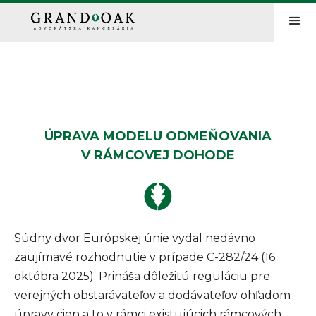
ÚPRAVA MODELU ODMEŇOVANIA
V RÁMCOVEJ DOHODE
Súdny dvor Európskej únie vydal nedávno
zaujímavé rozhodnutie v prípade C-282/24 (16.
októbra 2025). Prináša dôležitú reguláciu pre
verejných obstarávateľov a dodávateľov ohľadom
úpravy cien a to v rámci existujúcich rámcových