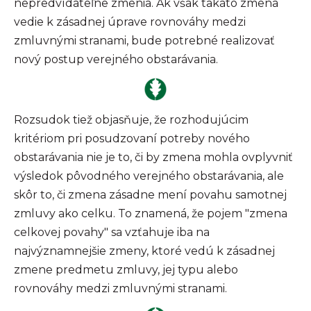
nepredvídateľne zmenia. Ak však takáto zmena
vedie k zásadnej úprave rovnováhy medzi
zmluvnými stranami, bude potrebné realizovať
nový postup verejného obstarávania.
Rozsudok tiež objasňuje, že rozhodujúcim
kritériom pri posudzovaní potreby nového
obstarávania nie je to, či by zmena mohla ovplyvniť
výsledok pôvodného verejného obstarávania, ale
skôr to, či zmena zásadne mení povahu samotnej
zmluvy ako celku. To znamená, že pojem "zmena
celkovej povahy" sa vzťahuje iba na
najvýznamnejšie zmeny, ktoré vedú k zásadnej
zmene predmetu zmluvy, jej typu alebo
rovnováhy medzi zmluvnými stranami.